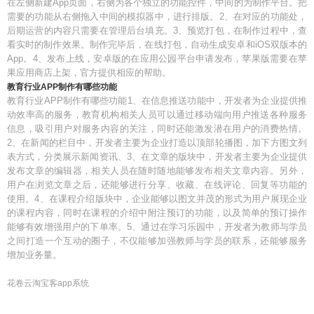
在左侧新建App页面，右侧为各个独立的功能控件，中间的为制作平台。把
需要的功能从右侧拖入中间的模拟器中，进行排版。2、在对应的功能处，
后期运营的内容只需要在管理后台填充。3、预览打包，在制作过程中，查
看实时的制作效果。制作完毕后，在线打包，自动生成安卓和iOS双版本的
App。4、发布上线，安卓版的在应用公园平台申请发布，苹果版需要在苹
果应用商店上架，官方提供相应的帮助。
教育行业APP制作有哪些功能
教育行业APP制作有哪些功能1、在信息推送功能中，开发者为企业提供推
动效率高的服务，教育机构相关人员可以通过移动端向用户推送各种服务
信息，吸引用户对服务内容的关注，同时还能激发潜在用户的消费热情。
2、在新闻的栏目中，开发者主要为企业打造以顶部轮播图，加下方图文列
表方式，分类展示新闻资讯、3、在文章的版块中，开发者主要为企业提供
发布文章的编辑器，相关人员在随时随地能够发布相关文章内容。另外，
用户在浏览文章之后，还能够进行分享、收藏、在线评论、回复等功能的
使用。4、在课程介绍版块中，企业能够以图文并茂的形式为用户展现企业
的课程内容，同时在课程的介绍中附注预订的功能，以及简单的预订操作
能够有效增强用户的下单率。5、通过在学习乐园中，开发者为教师与学员
之间打造一个互动的圈子，不仅能够加强教师与学员的联系，还能够服务
增加业务量。
花卷云淘宝客app系统