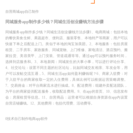
自营商城app自己制作
同城服务app制作多少钱？同城生活创业赚钱方法步骤
同城服务app制作多少钱？同城生活创业赚钱方法步骤1、电商商城：包括本地
的餐饮美食生鲜、果蔬超市、便利店、服装零售、本地特产等商家，用户可以
快速下单之后配送上门。类似于本地的淘宝加美团。2、本地服务：包括房屋
租赁、二手房车、家政服务、同城宠物、上门维修、家电清洁、酒店预约、搬
家拉货、美容美甲、上门安装、管道疏通等等。通过app可以预约服务时间，
选择到店服务和。3、本地新闻：同城发生的大事小事，可以进行评论分享、
4、社交论坛：设置不同主题的社区论坛，比如同城交友相亲、车友会等，用
户可以发帖交流互通，5、同城生活app如何盈利赚钱呢？6、商家入驻费：对
于入驻平台的商家收取一定的入住费用，具体比例可以根据运营策略调整。
7、交易佣金：对平台商家流水进行抽成。8、配送费用：组建外卖配送团队，
为平台的商家提供配送服务，收取配送费用。9、在app的首页、10、信息发布
会：房屋租赁等信息。11、自营商品：运营者可以根据自身资源在app内设置
自营店铺赚钱。12、其他费用：包括代理费、活动费等。
0技术自己制作电商app软件