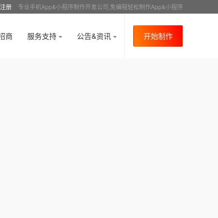
注册
专业手机App&小程序制作开发公司,免编程轻松制作App&小程序
招商
服务支持
公告&资讯
开始制作