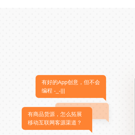
有好的App创意，但不会
编程 -_-|||
有商品货源，怎么拓展
移动互联网客源渠道？