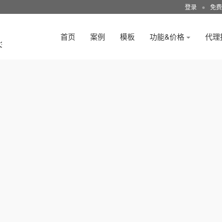
登录
●
免费
首页
案例
模板
功能&价格
代理
3