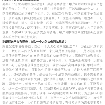
外卖APP开发有哪些基础功能1、菜品分类功能：用户可以在线查看自己想
要的美食。2、用户中心功能：用户注册登录后，可以编辑修改个人中心，
以便查询自己的历史订单记录。3、在线支付功能：可以直接下单在线支
付，从而避免了传统的现金支付的麻烦。4、优惠活动功能：通过APP，可
以设置满减、折扣、限时特惠、积分、会员等置各种优惠活动件，用户可
以直接参与活动，使其订购生活更加实惠。5、留言点评功能：为了更好的
发展，外卖APP软件设置外卖点评功能，用户可以根据商家的服务态度和
外卖的交货时间进行点评。
跑腿配送平台有哪些，自己一个人怎么做同城配送？
跑腿配送平台有哪些，自己一个人怎么做同城配送？1、①企业背景和实
力，一般可以从四个方面来判断一个公司是否值得信任。一是公司的声誉;
二是服务跟不上软件的支持;三是软件功能是否强大，高峰期订单数量多。
没有卡顿现象;第四，在价格方面，价格不高。2、②业务服务支持，没有经
验做不好，必须有创业服务的支持。软件不会在高峰期收到订单时冻结。
有些软件通常很粘，而是软件的服务器端不够好，这让人觉得互联网不
好。3、③成功案例参考，是否提供一个成功的商业模式。我不需要谈这
个。有了已有的经验和先例，总比从零开始好。结合模仿和自己总结的经
验，两者结合，创造出自己的道路。如何让用户知道你的家，不浪费资
金，这一点一定要问清楚。4、④快跑者外卖跑腿APP，是业界具有口碑性
的系统提供服务商，专注于软件SaaS领域的同城O2O研发，为众多O2O创
业者提供一站式创业解决方案。5、自己一个人怎么做同城配送？，在快节
奏的城市生活中，人们往往没有足够的技能，有很多迫切的需求需要及时