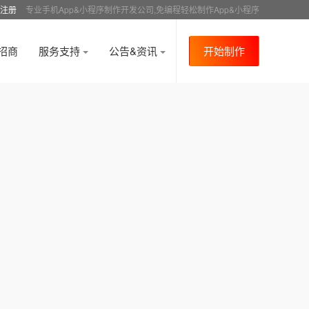
注册
专业手机App&小程序制作开发公司,免编程轻松制作App&小程序
招商
服务支持
公告&资讯
开始制作