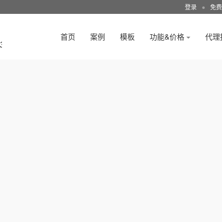
登录
●
免费
首页
案例
模板
功能&价格
代理
3