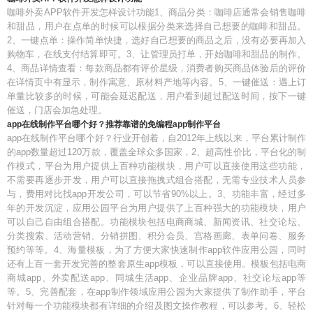
咖啡外卖APP软件开发怎样设计功能1、商品分类：咖啡店通常会销售咖啡
和甜品，用户在点单的时候可以根据分类来选择自己想要的咖啡和甜品。
2、一键点单：操作简单快捷，选好自己想要的商品之后，没有必要再加入
购物车，在线支付结算即可。3、让管理员打单，开始咖啡和甜品的制作。
4、商品详情查看：每款商品都有评价星级，消费者购买商品体验后的评价
在详情页中有显示，制作寓意、原材料产地等内容。5、一键催送：遇上订
单量比较多的时候，可能会延迟配送，用户看到超过配送时间，按下一键
催送，门店会加急处理。
app在线制作平台哪个好？推荐靠谱的免编程app制作平台
app在线制作平台哪个好？行业开创着，自2012年上线以来，平台累计制作
的app数量超过120万款，覆盖全球众多国家，2、超高性价比，平台化的制
作模式，平台为用户提供上百种功能模块，用户可以直接使用这些功能，
不需要再逐步开发，用户可以直接拖拽式组合搭配，无需专业技术人员参
与，费用对比找app开发公司，可以节省90%以上。3、功能丰富，经过多
年的开发沉淀，应用公园平台为用户提供了上百种强大的功能模块，用户
可以自己自由组合搭配。功能模块包括电商商城、新闻资讯、社交论坛、
分类搜索、活动营销、分销拼图、积分会员、宫格画廊、表单问卷、服务
预约等等。4、海量模板，为了方便大家快速制作app软件应用公园，同时
还有上百一套开发完善的整套原生app模板，可以直接使用。模板包括电商
商城app、外卖配送app、同城生活app、企业品牌app、社交论坛app等
等。5、完善配套，在app制作领域应用公园为大家提供了制作助手，平台
针对每一个功能模块都有详细的介绍及图文操作教程，可以参考。6、轻松