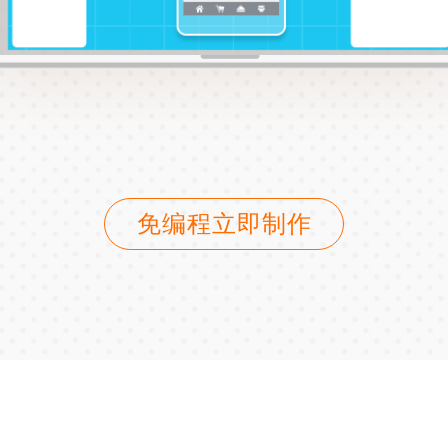
免编程立即制作