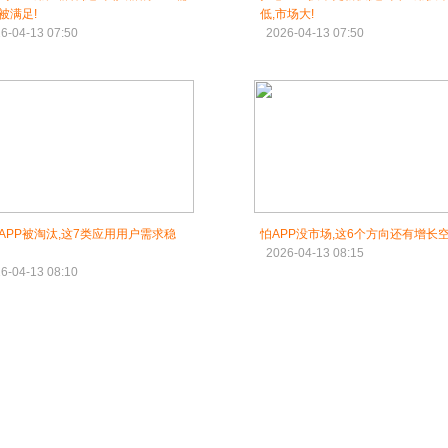
被满足!
低,市场大!
6-04-13 07:50
2026-04-13 07:50
APP被淘汰,这7类应用用户需求稳
怕APP没市场,这6个方向还有增长空
2026-04-13 08:15
6-04-13 08:10