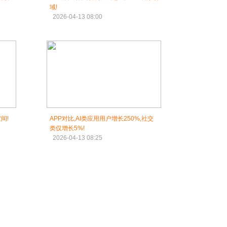
域!
2026-04-13 08:00
间!
APP对比,AI类应用用户增长250%,社交
类仅增长5%!
2026-04-13 08:25