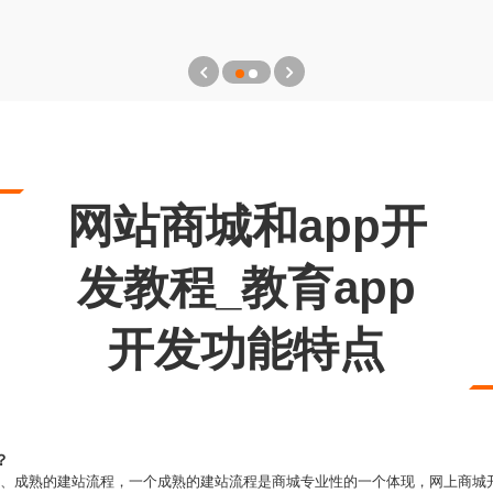
网站商城和app开
发教程_教育app
开发功能特点
？
？1、成熟的建站流程，一个成熟的建站流程是商城专业性的一个体现，网上商城