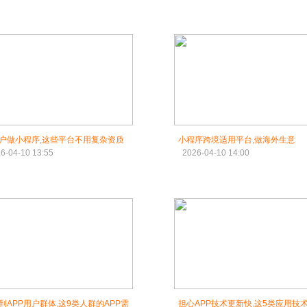
户做小程序,这些平台不用复杂资质
小程序跨境适用平台,做海外生意
6-04-10 13:55
2026-04-10 14:00
到APP用户群体,这9类人群的APP需
担心APP技术更新快,这5类应用技