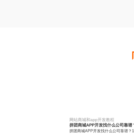
网站商城和app开发教程
拼团商城APP开发找什么公司靠谱
拼团商城APP开发找什么公司靠谱