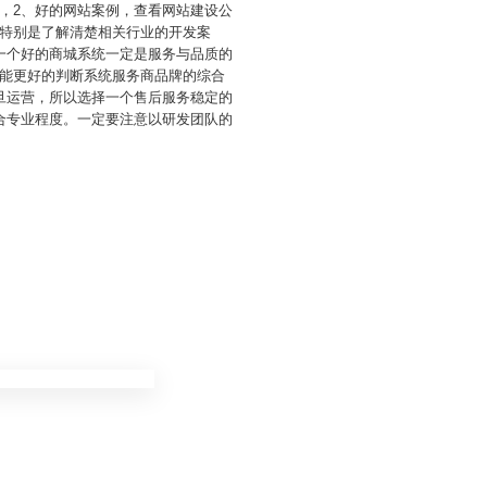
，2、好的网站案例，查看网站建设公
特别是了解清楚相关行业的开发案
一个好的商城系统一定是服务与品质的
能更好的判断系统服务商品牌的综合
旦运营，所以选择一个售后服务稳定的
合专业程度。一定要注意以研发团队的