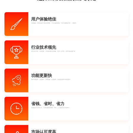
用户体验绝佳
无需编程，可视化操作功能自助搭配，个性化编辑排版。行业主题模板丰富，一键制作
行业技术领先
源生语言开发，完美适配，另有源码独立部署版，支持二次开发，实现功能无限扩展
功能更新快
多种功能组件，交友聊天、在线客服、自营电商、信息发布插件持续更新中
省钱、省时、省力
无需找APP开发公司、无需自建团队费用、时间、人力成本均可节省90%
市场认可度高