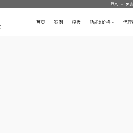
登录
●
免费
首页
案例
模板
功能&价格
代理
3