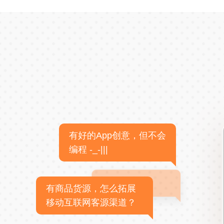
有好的App创意，但不会
编程 -_-|||
有商品货源，怎么拓展
移动互联网客源渠道？