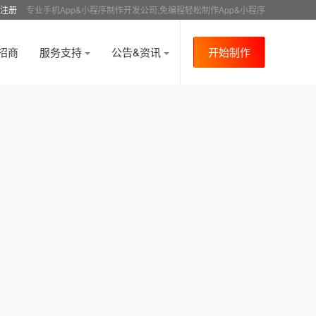
注册
专业手机App&小程序制作开发公司,免编程轻松制作App&小程序
招商
服务支持
公告&资讯
开始制作