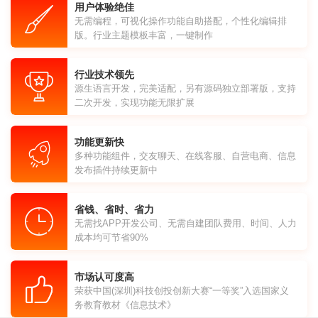
用户体验绝佳
无需编程，可视化操作功能自助搭配，个性化编辑排
版。行业主题模板丰富，一键制作
行业技术领先
源生语言开发，完美适配，另有源码独立部署版，支持
二次开发，实现功能无限扩展
功能更新快
多种功能组件，交友聊天、在线客服、自营电商、信息
发布插件持续更新中
省钱、省时、省力
无需找APP开发公司、无需自建团队费用、时间、人力
成本均可节省90%
市场认可度高
荣获中国(深圳)科技创投创新大赛“一等奖”入选国家义
务教育教材《信息技术》