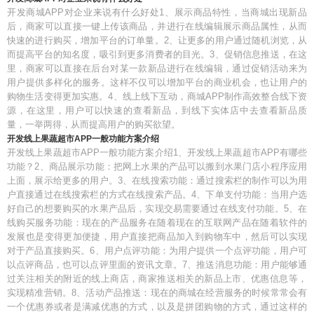
开发商城APP对企业来说有什么好处1、展示商品特性，当商城出现新品
后，商家可以直接一键上传该商品，并进行在线编辑展示商品属性，从而
快速的进行购买，增加平台的订单量。2、让更多的用户通过随机浏览，从
而提高平台的知名度，吸引到更多消费者的目光。3、促销信息推送，在这
里，商家可以直接在后台对某一款新品进行在线编辑，通过促销活动来为
用户提供多样化的服务。这样不仅可以增加平台的商业机会，也让用户的
购物生活变得更加实惠。4、线上线下互动，商城APP制作高效整合线下资
源，在这里，用户可以快速的查看新品，到线下实体店中去查看新品质
量，一举两得，从而提高用户的购买欲望。
开发线上果蔬超市APP一般功能方案介绍
开发线上果蔬超市APP一般功能方案介绍1、开发线上果蔬超市APP有哪些
功能？2、商品展示功能：把网上水果的产品可以搬到水果门店小程序应用
上面，展示给更多的用户。3、在线搜索功能：通过搜索栏的制作可以为用
户直接通过在线搜索栏的方式在线搜索产品。4、下单支付功能：当用户选
好自己的想要购买的水果产品后，实现交易需要通过在线支付功能。5、在
线购买服务功能：现在的产品服务在随着现在的互联网产品在随着软件的
发展也是变得更加便捷，用户直接把商品加入到购物车中，然后可以实现
对于产品直接购买。6、用户点评功能：为用户提供一个点评功能，用户可
以点评商品，也可以点评里面的资讯文章。7、推送消息功能：用户能够通
过关注相关的附近的线上商店，商家推送相关的新品上市、优惠信息等，
实现精准营销。8、活动产品推送：现在的商城在经营服务的时候常常会有
一个优惠券或者是满减优惠的方式，以及是拼团购物的方式，通过这样的