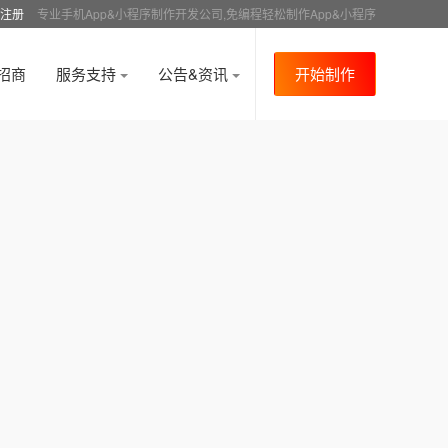
注册
专业手机App&小程序制作开发公司,免编程轻松制作App&小程序
招商
服务支持
公告&资讯
开始制作