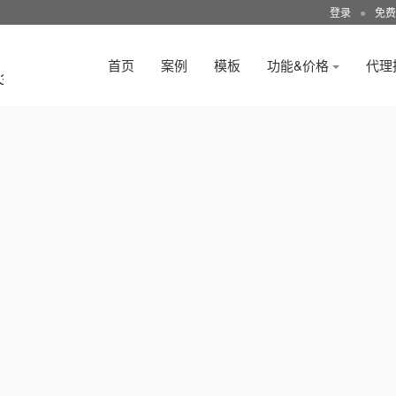
登录
●
免费
首页
案例
模板
功能&价格
代理
3