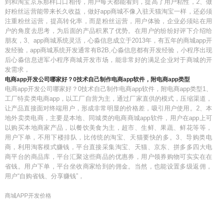
到和淘宝京东那样口口相传，用户每天都能看到，提高了用户粘性，2、做
好粉丝运营能带来长久收益，做好app商城不像入驻天猫淘宝一样，还必须
注重粉丝运营，提高转化率，而是粉丝运营，用户体验，企业必须站在用
户的角度去思考，为后面的产品积累了优势。在用户的纷纷好评下介绍给
朋友，3、app商城系统灵活，心淼信息成立于2013年，有五年的商城app开
发经验，app商城系统开发通常有B2B,心淼信息都有开发经验，小程序出现
后心淼信息进军小程序商城开发市场，能非常好的满足企业对于商城的开
发需求，
电商app开发公司哪家好？0技术自己制作电商app软件，附电商app类型
电商app开发公司哪家好？0技术自己制作电商app软件，附电商app类型1、
工厂特卖类电商app，以工厂自营为主，通过厂家直供的模式，压缩渠道，
让产品直接面对终端用户，形成非常明显的价格差，吸引用户使用。2、本
地外卖类电商，主要是本地、同城类的电商商城app软件，用户在app上可
以购买本地商家产品，以餐饮美食为主，超市、生鲜、果蔬、鲜花等等，
用户下单，不用下楼排队，比传统的淘宝、天猫要快的多。3、导购类电
商，利用淘客模式赚钱，平台直接采集淘宝、天猫、京东、拼多多四大电
商平台的商品库，平台汇聚这些商品的优惠券，用户领券购物可实实在在
省钱。用户下单，平台坐收商家给到的佣金。当然，也能设置多级返佣，
用户“自购省钱、分享赚钱”，
商城APP开发价格