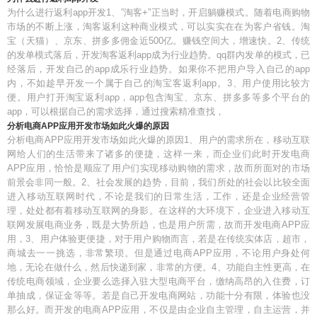
为什么进行返利app开发1、”淘客+”正当时，开启躺赚模式。随着电商购物
市场的不断上涨，淘客返利这种商业模式，可以实实在在为客户省钱。淘
宝（天猫）、京东、拼多多佣金近500亿。赚钱空间大，增速快。2、传统
的发单模式落后，开发淘客返利app成为行业趋势。qq群内发单的模式，已
经落后，开发自己的app成乐行业趋势。如果你不把用户导入自己的app
内，不如趁早开发一个属于自己的淘宝客返利app。3、用户使用比较方
便。用户打开淘宝返利app，app包含淘宝、京东、拼多多等多个平台的
app，可以根据自己的需求选择，通过搜索精准查找，
分析电商APP应用开发市场如此火爆的原因
分析电商APP应用开发市场如此火爆的原因1、用户的需求所在，移动互联
网给人们的生活带来了诸多的便捷，这样一来，而企业们此时开发电商
APP应用，恰恰是顺应了用户们实现移动购物的需求，故而所面对的市场
前景会非同一般。2、社会发展的趋势，目前，我们所处的社会以比较全面
进入移动互联网时代，不论是我们的日常生活，工作，还是企业经营管
理，处处都有着移动互联网的身影。在这样的大环境下，企业进入移动互
联网发展电商业务，既是大势所趋，也是用户所需，故而开发电商APP应
用，3、用户体验更便捷，对于用户购物而言，若是在传统实体店，超市，
商城去一一挑选，非常繁琐。但是通过电商APP应用，不论用户身处何
地，无论在做什么，然后快递到家，非常的方便。4、功能自主性更高，在
传统电商领域，企业要么选择入驻大型电商平台，缴纳高昂的入住费，订
单抽成，保证金等等。若是自己开发电商网站，功能十分有限，体验也没
那么好。而开发的电商APP应用，不仅是由企业自主管理，自主运营，并