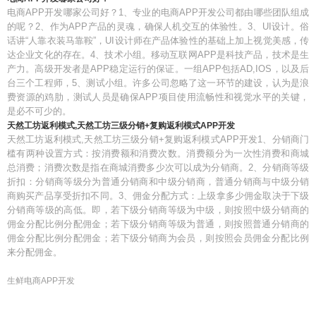
电商APP开发哪家公司好？1、专业的电商APP开发公司都由哪些团队组成
的呢？2、作为APP产品的灵魂，确保人机交互的体验性。3、UI设计。俗
话讲“人靠衣装马靠鞍”，UI设计师在产品体验性的基础上加上视觉美感，传
达企业文化的存在。4、技术小组。移动互联网APP是科技产品，技术是生
产力。高级开发者是APP稳定运行的保证。一组APP包括AD,IOS，以及后
台三个工程师，5、测试小组。许多公司忽略了这一环节的建设，认为是浪
费资源的鸡肋，测试人员是确保APP项目使用流畅性和视觉水平的关键，
是必不可少的。
天然工坊返利模式,天然工坊三级分销+复购返利模式APP开发
天然工坊返利模式,天然工坊三级分销+复购返利模式APP开发1、分销商门
槛有两种设置方式：按消费额和消费次数。消费额分为一次性消费和商城
总消费；消费次数是指在商城消费多少次可以成为分销商。2、分销商等级
折扣：分销商等级分为普通分销商和中级分销商，普通分销商与中级分销
商购买产品享受折扣不同。3、佣金分配方式：上级拿多少佣金取决于下级
分销商等级的高低。即，若下级分销商等级为中级，则按照中级分销商的
佣金分配比例分配佣金；若下级分销商等级为普通，则按照普通分销商的
佣金分配比例分配佣金；若下级分销商为会员，则按照会员佣金分配比例
来分配佣金。
生鲜电商APP开发