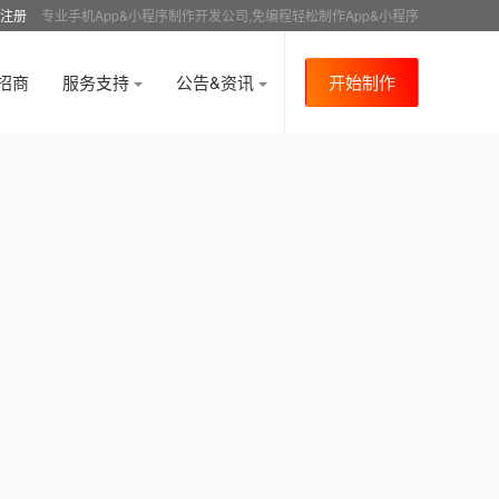
注册
专业手机App&小程序制作开发公司,免编程轻松制作App&小程序
招商
服务支持
公告&资讯
开始制作