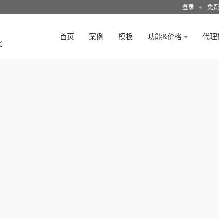
登录
●
免费
首页
案例
模板
功能&价格
代理
3