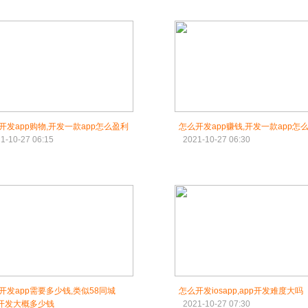
开发app购物,开发一款app怎么盈利
怎么开发app赚钱,开发一款app怎
1-10-27 06:15
2021-10-27 06:30
开发app需要多少钱,类似58同城
怎么开发iosapp,app开发难度大吗
p开发大概多少钱
2021-10-27 07:30