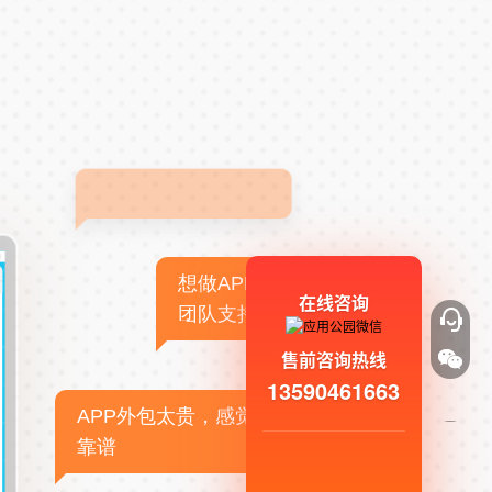
想做APP，但没有技术
在线咨询
团队支持
售前咨询热线
13590461663
APP外包太贵，感觉不
靠谱