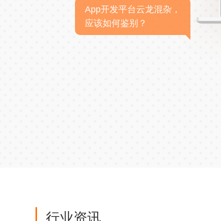
App开发平台云龙混杂，
应该如何鉴别？
行业资讯