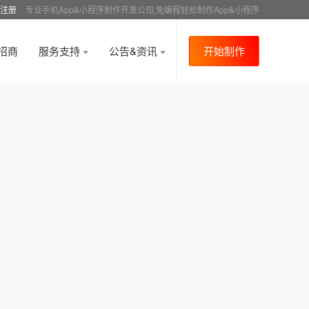
注册
专业手机App&小程序制作开发公司,免编程轻松制作App&小程序
招商
服务支持
公告&资讯
开始制作