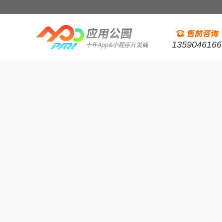
1359046166