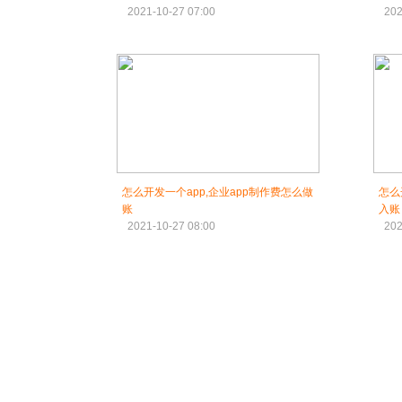
2021-10-27 07:00
202
怎么开发一个app,企业app制作费怎么做
怎么
账
入账
2021-10-27 08:00
202