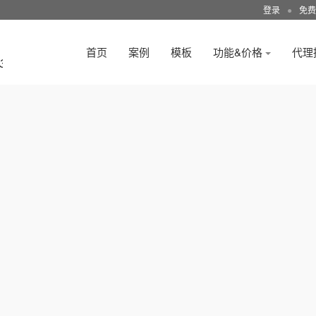
登录
●
免费
首页
案例
模板
功能&价格
代理
3