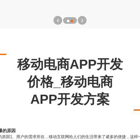
移动电商APP开发
价格_移动电商
APP开发方案
爆的原因
的原因1、用户的需求所在，移动互联网给人们的生活带来了诸多的便捷，这样