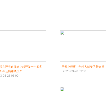
现在还有市场么？想开发一个卖多
早餐小程序，年轻人就餐的新选择
APP还能赚钱么？
2023-03-28 09:00
3-03-28 08:00