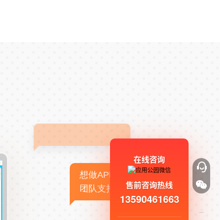
在线咨询
想做APP，但没有技术
售前咨询热线
团队支持
13590461663