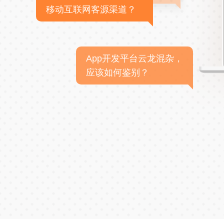
移动互联网客源渠道？
App开发平台云龙混杂，
应该如何鉴别？