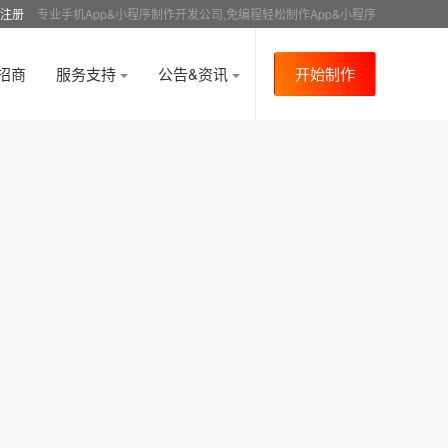
注册
专业手机App&小程序制作开发公司,免编程轻松制作App&小程序
招商
服务支持
公告&资讯
开始制作