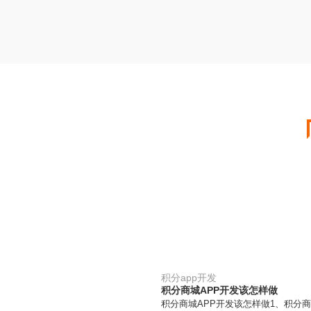
积分app开发
积分商城APP开发该怎样做
积分商城APP开发该怎样做1、积分