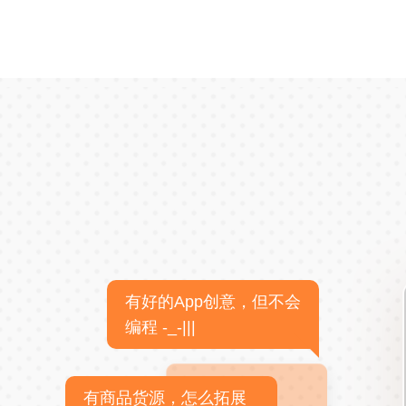
有好的App创意，但不会
编程 -_-|||
有商品货源，怎么拓展