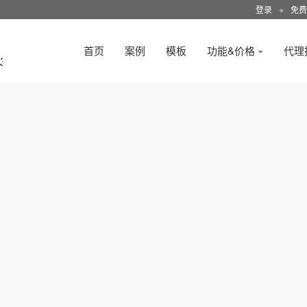
登录
●
免费
首页
案例
模板
功能&价格
代理
3