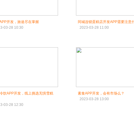
APP开发，旅途尽在掌握
同城连锁蛋糕店开发APP需要注意
3-03-28 10:30
2023-03-28 11:00
冷饮APP开发，线上挑选无惧雪糕
素食APP开发，会有市场么？
2023-03-28 13:00
3-03-28 12:30