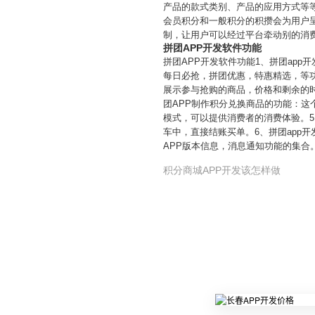
产品的款式类别、产品的应用方式等
会员积分和一般积分的积攒会为用户
制，让用户可以经过平台牵动别的消
拼团APP开发软件功能
拼团APP开发软件功能1、拼团app
每日必抢，拼团优惠，特惠精选，等功
展示参与抢购的商品，价格和剩余的时
团APP制作积分兑换商品的功能：
模式，可以提供消费者的消费体验。5
车中，直接结账买单。6、拼团app
APP版本信息，消息通知功能的集合
积分商城APP开发该怎样做