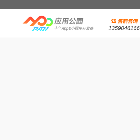
1359046166