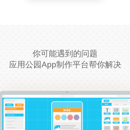
你可能遇到的问题
应用公园App制作平台帮你解决