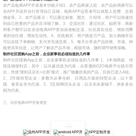
农产品电商APP开发基本功能介绍1、农产品商家入驻：农产品的商家可以
在APP开设并自行管理自己店铺，电商APP运营者可以收取入驻费、交易
佣金等。2、农产品展示：可以通过标签、图文、介绍等，用户可以快速找
到自己想要的产品并且详细了解。3、交流社区：通过社区、贴吧等，商家
和客户都可以在农业电商APP里自由发帖交流，社区真实信息，增加消费
者的信任感，增加互动性。4、在线购买：用户挑选万产品、加入购物车后
可以在线下单购物、支付并完成交易，5、每天分享农产品价格、市场、种
植资讯等信息，让用户了解农产品市场，根据市场，随时调节销售策略。
制作社区团购App之前，企业家事前必须知道的几件事
制作社区团购App之前，企业家事前必须知道的几件事 1、1本地商超、传
统连锁便利店：其中，以兴盛优选为代表，从普通的O2O电商平台脱引而
出，凭借“便利店店长+社群”模式，推广物廉价美的产品，目前已进入A轮。
2、2升级转型企业：多数为从事生鲜、日用品方面的转型企业，以十荟
团、食享会等为代表。3、3互联网巨头企业：以京东友家铺子、拼多多虫
妈为代表。
三、社区电商APP开发类型