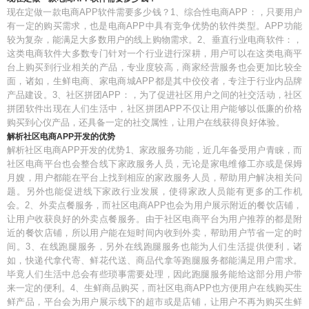
现在定做一款电商APP软件需要多少钱？1、综合性电商APP：，只要用户
有一定的购买需求，也是电商APP中具有竞争优势的软件类型。APP功能
较为复杂，能满足大多数用户的线上购物需求。2、垂直行业电商软件：，
这类电商软件大多数专门针对一个行业进行深耕，用户可以在这类电商平
台上购买到行业相关的产品，专业度较高，商家经营服务也会更加比较全
面，诸如，生鲜电商、家电商城APP都是其中佼佼者，专注于行业内品牌
产品建设。3、社区拼团APP：，为了促进社区用户之间的社交活动，社区
拼团软件出现在人们生活中，社区拼团APP不仅让用户能够以低廉的价格
购买到心仪产品，还具备一定的社交属性，让用户在线获得良好体验。
解析社区电商APP开发的优势
解析社区电商APP开发的优势1、家政服务功能，近几年备受用户青睐，而
社区电商平台也会整合线下家政服务人员，无论是家电维修工亦或是保姆
月嫂，用户都能在平台上找到相应的家政服务人员，帮助用户解决相关问
题。另外也能促进线下家政行业发展，使得家政人员能有更多的工作机
会。2、外卖点餐服务，而社区电商APP也会为用户展示附近的餐饮店铺，
让用户收获良好的外卖点餐服务。由于社区电商平台为用户推荐的都是附
近的餐饮店铺，所以用户能在短时间内收到外卖，帮助用户节省一定的时
间。3、在线跑腿服务，另外在线跑腿服务也能为人们生活提供便利，诸
如，快递代拿代寄、鲜花代送、商品代拿等跑腿服务都能满足用户需求。
毕竟人们生活中总会有些琐事需要处理，因此跑腿服务能给这部分用户带
来一定的便利。4、生鲜商品购买，而社区电商APP也方便用户在线购买生
鲜产品，平台会为用户展示线下的超市或是店铺，让用户不再为购买生鲜