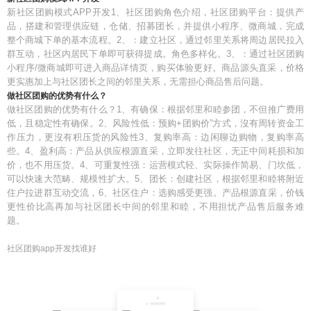
新社区团购模式APP开发1、社区团购角色介绍，社区团购平台：提供产
品，搭建和管理供应链，仓储、招募团长，并提供小程序、微商城，完成
整个商城下单的基本流程。2、：建立社区，通过邻里关系将周边居民拉入
群互动，社区内居民下单即可获得提成。角色多样化。3、：通过社区团购
小程序/微商城即可进入商品详情页，购买体验更好。商品源头直采，价格
更实惠加上与社区团长之间的邻里关系，无需担心商品售后问题。
做社区团购的优势有什么？
做社区团购的优势有什么？1、有确保：根据邻里和睦参团，不但推广费用
低，且稳定性有确保。2、风险性低：预购+团购价”方式，沒有周转资金工
作压力，更沒有积压货的风险性3、复购率高：边闲聊边购物，复购率高
些。4、盈利高：产品从供应根源直采，立即发往社区，无正中间耗损和加
价，也不用压货。4、可重复性强：运营模式轻、实际操作简易、门坎低，
可以快速大范畴、规模性扩大。5、团长：创建社区，根据邻里和睦将附近
住户拉进群互动交流，6、社区住户：选购感受更强。产品根源直采，价钱
更性价比高再加与社区团长中间的邻里和睦，不用担忧产品售后服务难
题。
社区团购app开发找谁好