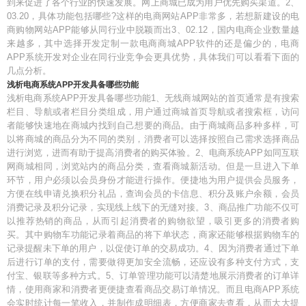
到来促进了各个行业的快速发展。网上商城已成为用户优先购买渠道。2、
03.20，具体功能包括哪些?这样的电商网站APP非常多，若想新建设的电
商购物网站APP能够从同行业中脱颖而出3、02.12，国内电商企业数量越
来越多，其中选择开发定制一款电商商城APP软件的还是偏少的，电商
APP系统开发对企业在同行业竞争会更具优势，具体我们可以看看下面的
几点分析。
浅析电商系统APP开发具备哪些功能
浅析电商系统APP开发具备哪些功能1、无线商城网站的首页通常是有搜索
栏目、导航或者栏目分类组成，用户通过商城首页导航或者搜索框，访问
者能够快速地在商城内找到自己想要的商品。由于商城商品多种多样，可
以将商城的商品分为不同的类别，消费者可以选择按照自己需求选择商品
进行浏览，进而有助于提高消费者的购买体验。2、电商系统APP如同互联
网商城相同，浏览站内的商品分类，查看商城新活动。但是一旦进入下单
环节，用户必须以会员身份才能进行操作。便捷地为用户提供会员服务，
方便在线申请兑换积分礼品，查询会员的卡信息、积分及账户余额，会员
消费记录及积分记录，实现线上线下的无缝对接。3、商品推广功能不仅可
以推荐热销的商品，从而引起消费者的购物欲望，吸引更多的消费者购
买。其中购物车功能记录着商品的将下单状态，商家还能够根据购物车的
记录提醒未下单的用户，以促使订单的交易成功。4、因为消费者通过下单
后进行订单的支付，需要做得更加安全流畅，还应设有多种支付方式，支
付宝、银联等多种方式。5、订单管理功能可以清楚地展示消费者的订单详
情，使用商家和消费者更便捷查看商品交易订单情况。而且电商APP系统
会实时统计每一笔收入，并制作成明细表，方便商家去查看，从而大大提