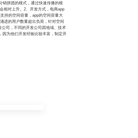
过分销拼团的模式，通过快速传播的模
相对上升。2、开发方式，电商app
支持的空间容量，app的空间容量大
内涌进的用户数量超出负荷，针对空间
发公司，不同的开发公司因地域、技术
P，因为他们开发经验比较丰富，制定开