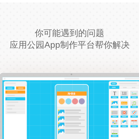
你可能遇到的问题
应用公园App制作平台帮你解决