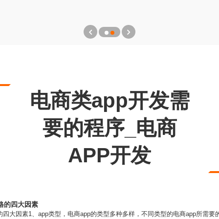
电商类app开发需
要的程序_电商
APP开发
格的四大因素
四大因素1、app类型，电商app的类型多种多样，不同类型的电商app所需要