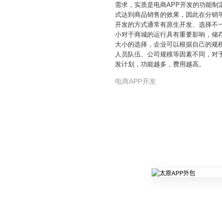
需求，实质是电商APP开发的功能制
式达到商品销售的效果，因此在分销等
开发的方式通常有原生开发、选择不一
小对于商城的运行具有重要影响，储
大小的选择，企业可以根据自己的规
人员队伍、公司规模等因素不同，对于
发计划，功能越多，费用越高。
电商APP开发