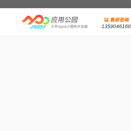
1359046166