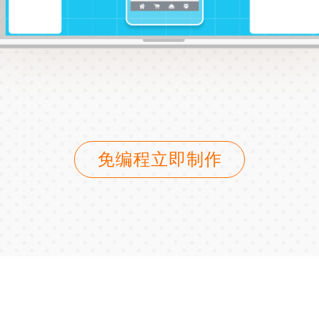
免编程立即制作