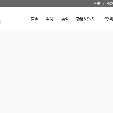
登录
●
免费
首页
案例
模板
功能&价格
代理
3