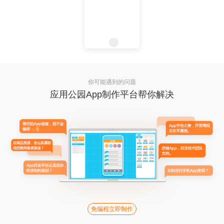
你可能遇到的问题
应用公园App制作平台帮你解决
免编程立即制作