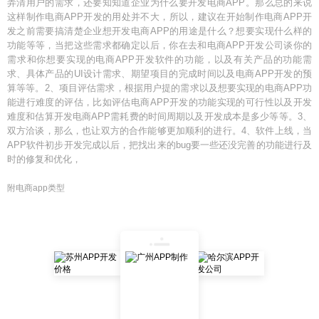
弄清用户的需求，还要知知道企业为什么要开发电商APP。那么总的来说
这样制作电商APP开发的用处并不大，所以，建议在开始制作电商APP开
发之前需要搞清楚企业想开发电商APP的用途是什么？想要实现什么样的
功能等等，当把这些需求都确定以后，你在去和电商APP开发公司谈你的
需求和你想要实现的电商APP开发软件的功能，以及有关产品的功能需
求、具体产品的UI设计需求、期望项目的完成时间以及电商APP开发的预
算等等。2、项目评估需求，根据用户提的需求以及想要实现的电商APP功
能进行难度的评估，比如评估电商APP开发的功能实现的可行性以及开发
难度和估算开发电商APP需耗费的时间周期以及开发成本是多少等等。3、
双方洽谈，那么，也让双方的合作能够更加顺利的进行。4、软件上线，当
APP软件初步开发完成以后，把找出来的bug要一些还没完善的功能进行及
时的修复和优化，
附电商app类型