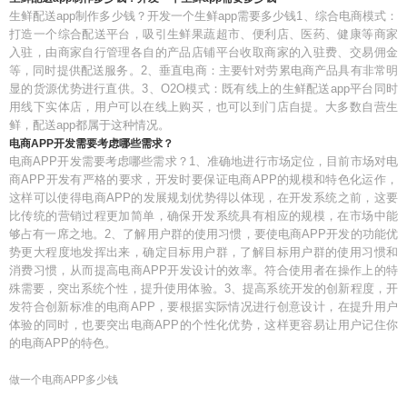
生鲜配送app制作多少钱？开发一个生鲜app需要多少钱1、综合电商模式：
打造一个综合配送平台，吸引生鲜果蔬超市、便利店、医药、健康等商家
入驻，由商家自行管理各自的产品店铺平台收取商家的入驻费、交易佣金
等，同时提供配送服务。2、垂直电商：主要针对劳累电商产品具有非常明
显的货源优势进行直供。3、O2O模式：既有线上的生鲜配送app平台同时
用线下实体店，用户可以在线上购买，也可以到门店自提。大多数自营生
鲜，配送app都属于这种情况。
电商APP开发需要考虑哪些需求？
电商APP开发需要考虑哪些需求？1、准确地进行市场定位，目前市场对电
商APP开发有严格的要求，开发时要保证电商APP的规模和特色化运作，
这样可以使得电商APP的发展规划优势得以体现，在开发系统之前，这要
比传统的营销过程更加简单，确保开发系统具有相应的规模，在市场中能
够占有一席之地。2、了解用户群的使用习惯，要使电商APP开发的功能优
势更大程度地发挥出来，确定目标用户群，了解目标用户群的使用习惯和
消费习惯，从而提高电商APP开发设计的效率。符合使用者在操作上的特
殊需要，突出系统个性，提升使用体验。3、提高系统开发的创新程度，开
发符合创新标准的电商APP，要根据实际情况进行创意设计，在提升用户
体验的同时，也要突出电商APP的个性化优势，这样更容易让用户记住你
的电商APP的特色。
做一个电商APP多少钱