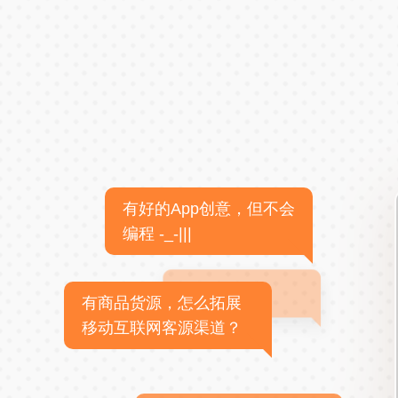
有好的App创意，但不会
编程 -_-|||
有商品货源，怎么拓展
移动互联网客源渠道？