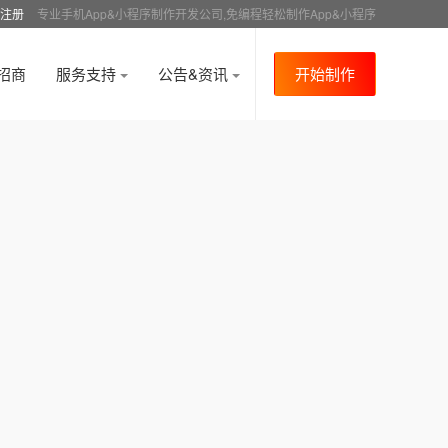
注册
专业手机App&小程序制作开发公司,免编程轻松制作App&小程序
招商
服务支持
公告&资讯
开始制作