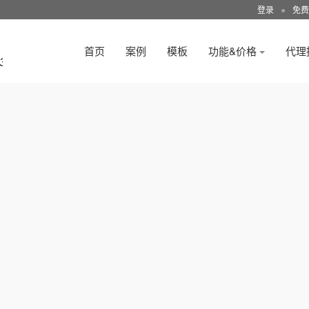
登录
●
免费
首页
案例
模板
功能&价格
代理
3