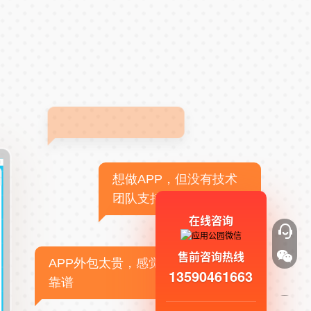
想做APP，但没有技术
团队支持
在线咨询
售前咨询热线
APP外包太贵，感觉不
13590461663
靠谱