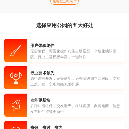
免编程立即制作
选择应用公园的五大好处
用户体验绝佳
无需编程，可视化操作功能自助搭配，个性化编辑排
版。行业主题模板丰富，一键制作
行业技术领先
源生语言开发，完美适配，另有源码独立部署版，支持
二次开发，实现功能无限扩展
功能更新快
多种功能组件，交友聊天、在线客服、自营电商、信息
发布插件持续更新中
省钱、省时、省力