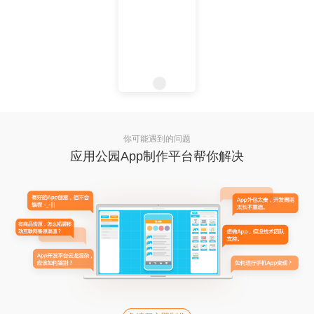
你可能遇到的问题
应用公园App制作平台帮你解决