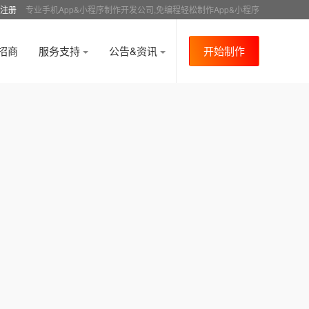
注册
专业手机App&小程序制作开发公司,免编程轻松制作App&小程序
招商
服务支持
公告&资讯
开始制作