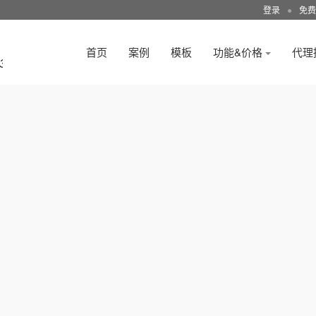
登录
●
免费
首页
案例
模板
功能&价格
代理
3