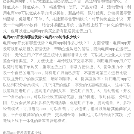
己的电商app，可以快速建立自己的线上平台，渠道销售和增加营收。2、
降低成本：降低成本。3、精准营销：资讯、产品介绍，4、活动营销：利
用电商app可以低成本举办满减折扣、新品特惠、限时优惠、分销拼团等营
销活动，促进用户下单。5、搭建新零售营销模式：对于传统企业来说，开
发一个电商app软件，结合外卖配送系统，达到线上线下一体化的营销模
式，也可以通过电商app购买之后有配送员送货上门。
电商app开发有哪些优势？电商app制作多少钱？
电商app开发有哪些优势？电商app制作多少钱？1、方面管理：电商app开
发可以形成明显的管理优势，帮助企业沟通的管理，因为电商app在运行过
程中，无论是用户下单还是统计方面都非常方便，可以减少企业人力资源
整合销售渠道。2、方便快捷：与传统线下交易不同，利用电商app用户可
以随时随地下单购买，坐等送货上门，非常方便快捷。3、竞争压力小：开
发一个自己的电商app，所有用户归自己所有，不需要与第三方进行比较，
可以提升用户的购买欲望，增加利润率。4、提高复购率：利用电商app可
以达到积分会员模式，用户消费的越多，享受的优惠幅度越大，这样可以
快速沉淀老用户，提高用户的回头率，避免用户流失。5、活动营销：开发
一个自己的app，可以轻松设置满减优惠、新品特惠、限时优惠、分销拼
团、积分会员等多种多样的营销活动，促进用户下单、提高销量。6、多种
经营模式：可用电商app，可以自营，可以连锁，也可以邀请其他商家入
股，平台收取商家的入驻费、交易佣金等，同时也可以结合线下实践，打
造线上线下一体化的新零售营销模式。
电商app开发需要多少钱