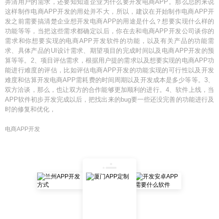
弄清用户的需求，还要知知道企业为什么要开发电商APP。那么总的来说
这样制作电商APP开发的用处并不大，所以，建议在开始制作电商APP开
发之前需要搞清楚企业想开发电商APP的用途是什么？想要实现什么样的
功能等等，当把这些需求都确定以后，你在去和电商APP开发公司谈你的
需求和你想要实现的电商APP开发软件的功能，以及有关产品的功能需
求、具体产品的UI设计需求、期望项目的完成时间以及电商APP开发的预
算等等。2、项目评估需求，根据用户提的需求以及想要实现的电商APP功
能进行难度的评估，比如评估电商APP开发的功能实现的可行性以及开发
难度和估算开发电商APP需耗费的时间周期以及开发成本是多少等等。3、
双方洽谈，那么，也让双方的合作能够更加顺利的进行。4、软件上线，当
APP软件初步开发完成以后，把找出来的bug要一些还没完善的功能进行及
时的修复和优化，
电商APP开发