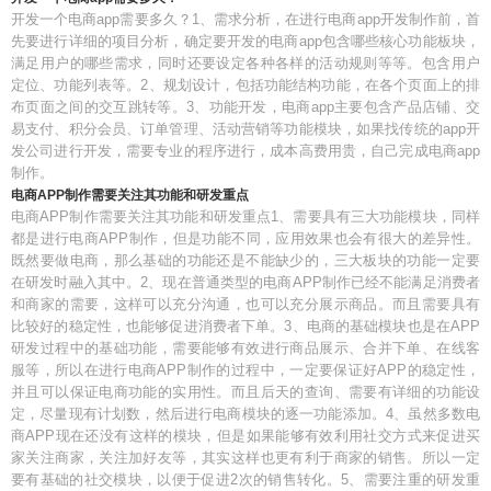
开发一个电商app需要多久？1、需求分析，在进行电商app开发制作前，首
先要进行详细的项目分析，确定要开发的电商app包含哪些核心功能板块，
满足用户的哪些需求，同时还要设定各种各样的活动规则等等。包含用户
定位、功能列表等。2、规划设计，包括功能结构功能，在各个页面上的排
布页面之间的交互跳转等。3、功能开发，电商app主要包含产品店铺、交
易支付、积分会员、订单管理、活动营销等功能模块，如果找传统的app开
发公司进行开发，需要专业的程序进行，成本高费用贵，自己完成电商app
制作。
电商APP制作需要关注其功能和研发重点
电商APP制作需要关注其功能和研发重点1、需要具有三大功能模块，同样
都是进行电商APP制作，但是功能不同，应用效果也会有很大的差异性。
既然要做电商，那么基础的功能还是不能缺少的，三大板块的功能一定要
在研发时融入其中。2、现在普通类型的电商APP制作已经不能满足消费者
和商家的需要，这样可以充分沟通，也可以充分展示商品。而且需要具有
比较好的稳定性，也能够促进消费者下单。3、电商的基础模块也是在APP
研发过程中的基础功能，需要能够有效进行商品展示、合并下单、在线客
服等，所以在进行电商APP制作的过程中，一定要保证好APP的稳定性，
并且可以保证电商功能的实用性。而且后天的查询、需要有详细的功能设
定，尽量现有计划数，然后进行电商模块的逐一功能添加。4、虽然多数电
商APP现在还没有这样的模块，但是如果能够有效利用社交方式来促进买
家关注商家，关注加好友等，其实这样也更有利于商家的销售。所以一定
要有基础的社交模块，以便于促进2次的销售转化。5、需要注重的研发重