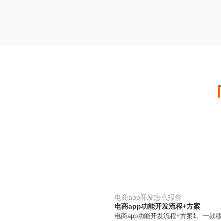
电商app开发怎么报价
电商app功能开发流程+方案
电商app功能开发流程+方案1、一