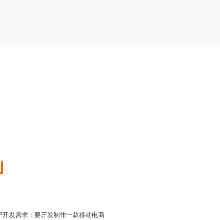
PP开发需求：要开发制作一款移动电商