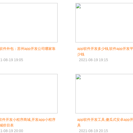
软件外包：苏州app开发公司哪家靠
app软件开发多少钱,软件app开发
少钱
1-08-19 19:05
2021-08-19 19:15
p软件开发小程序商城,开发app小程序
app软件开发工具,傻瓜式安卓app
城价目表
具
1-08-19 20:00
2021-08-19 20:15