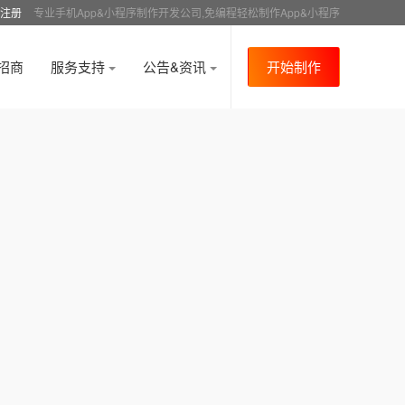
注册
专业手机App&小程序制作开发公司,免编程轻松制作App&小程序
招商
服务支持
公告&资讯
开始制作