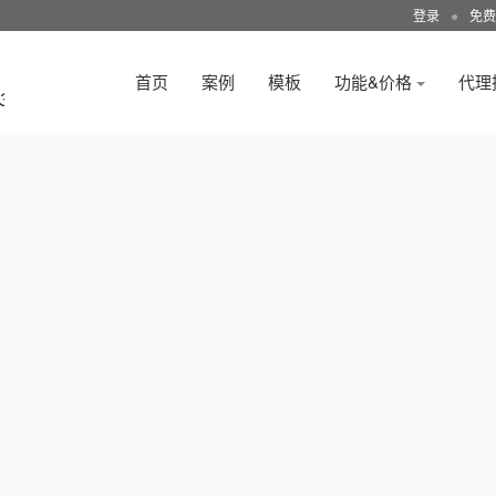
登录
●
免费
首页
案例
模板
功能&价格
代理
3