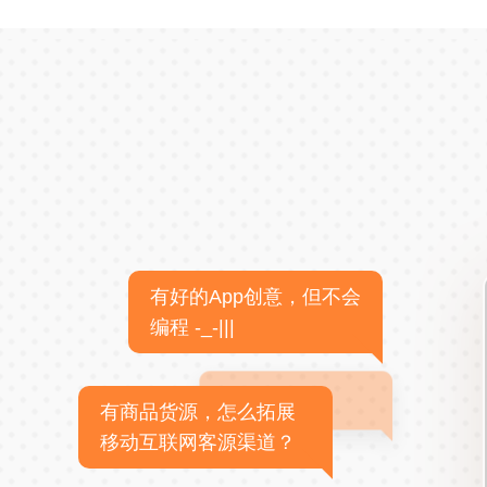
有好的App创意，但不会
编程 -_-|||
有商品货源，怎么拓展
移动互联网客源渠道？