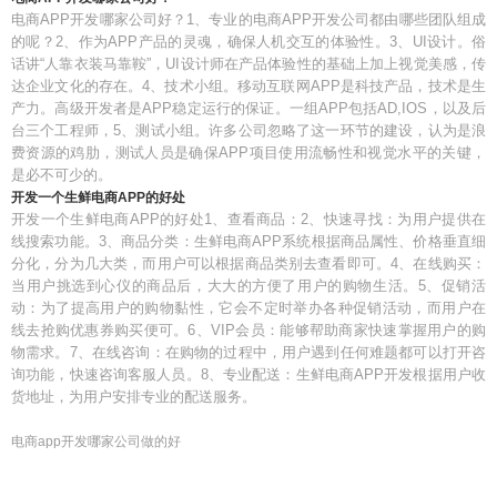
电商APP开发哪家公司好？1、专业的电商APP开发公司都由哪些团队组成
的呢？2、作为APP产品的灵魂，确保人机交互的体验性。3、UI设计。俗
话讲“人靠衣装马靠鞍”，UI设计师在产品体验性的基础上加上视觉美感，传
达企业文化的存在。4、技术小组。移动互联网APP是科技产品，技术是生
产力。高级开发者是APP稳定运行的保证。一组APP包括AD,IOS，以及后
台三个工程师，5、测试小组。许多公司忽略了这一环节的建设，认为是浪
费资源的鸡肋，测试人员是确保APP项目使用流畅性和视觉水平的关键，
是必不可少的。
开发一个生鲜电商APP的好处
开发一个生鲜电商APP的好处1、查看商品：2、快速寻找：为用户提供在
线搜索功能。3、商品分类：生鲜电商APP系统根据商品属性、价格垂直细
分化，分为几大类，而用户可以根据商品类别去查看即可。4、在线购买：
当用户挑选到心仪的商品后，大大的方便了用户的购物生活。5、促销活
动：为了提高用户的购物黏性，它会不定时举办各种促销活动，而用户在
线去抢购优惠券购买便可。6、VIP会员：能够帮助商家快速掌握用户的购
物需求。7、在线咨询：在购物的过程中，用户遇到任何难题都可以打开咨
询功能，快速咨询客服人员。8、专业配送：生鲜电商APP开发根据用户收
货地址，为用户安排专业的配送服务。
电商app开发哪家公司做的好