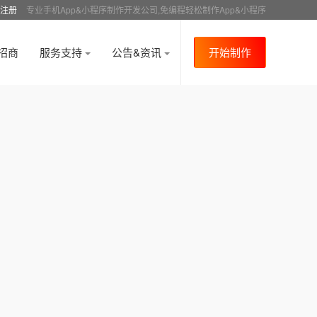
注册
专业手机App&小程序制作开发公司,免编程轻松制作App&小程序
招商
服务支持
公告&资讯
开始制作