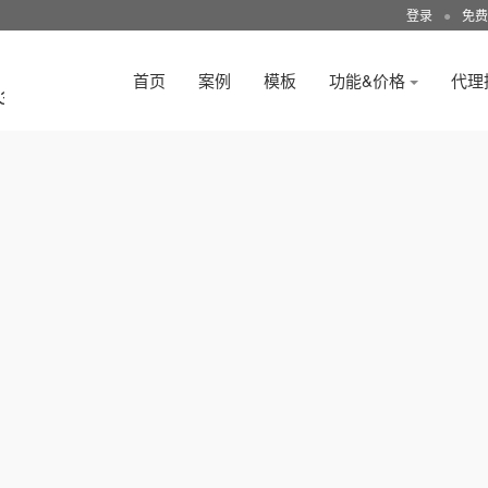
登录
●
免费
首页
案例
模板
功能&价格
代理
3