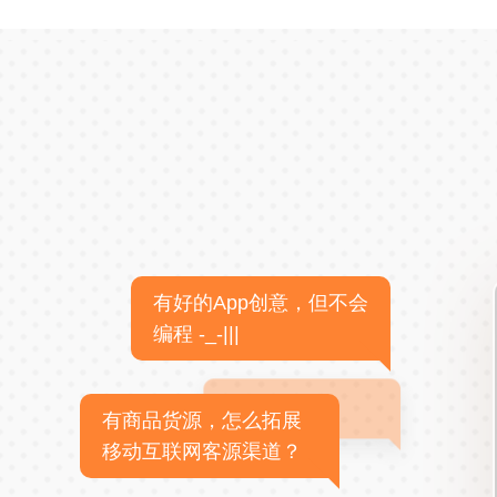
有好的App创意，但不会
编程 -_-|||
有商品货源，怎么拓展
移动互联网客源渠道？