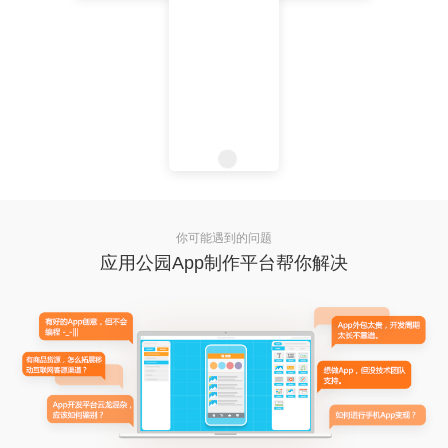
你可能遇到的问题
应用公园App制作平台帮你解决