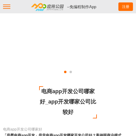
--免编程制作App
注册
电商app开发公司哪家
好_app开发哪家公司比
较好
电商app开发公司哪家好
「母婴电商app开发」母音电商apo开发哪家开发公司好？案例跟商业模式