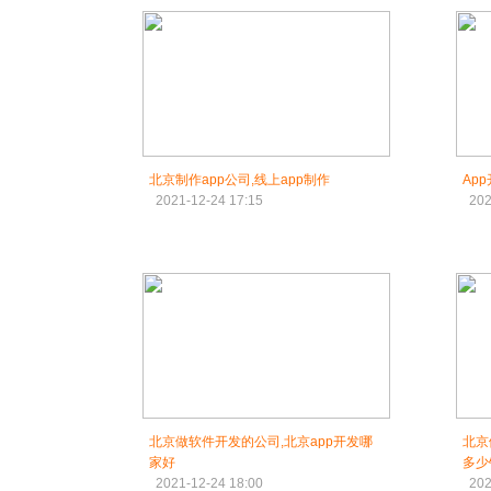
北京制作app公司,线上app制作
Ap
2021-12-24 17:15
202
北京做软件开发的公司,北京app开发哪
北京
家好
多少
2021-12-24 18:00
202