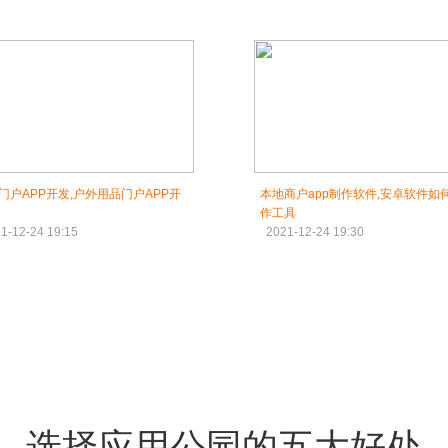
门户APP开发,户外用品门户APP开
本地商户app制作软件,安卓软件如
作工具
1-12-24 19:15
2021-12-24 19:30
选择应用公园的五大好处