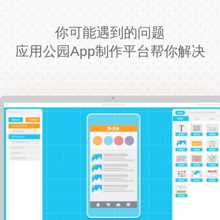
你可能遇到的问题
应用公园App制作平台帮你解决