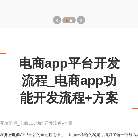
电商app平台开发
流程_电商app功
能开发流程+方案
台开发流程_电商app功能开发流程+方案
，在开展电商APP开发的全过程之中，并且历经不断的确定，搞好了这一计划