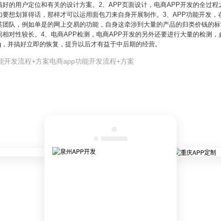
好的用户定位和有关的设计方案。2、APP页面设计，电商APP开发的全过程
要想划算得话，那样才可以运用面包刀来自身开展制作。3、APP功能开发，
英团队，例如单是的网上交易的功能，自身这牵涉到大量的产品的归类价钱的标
相对性较长。4、电商APP检测，电商APP开发的另外还要进行大量的检测
g，并搞好立即的恢复，提升以后才有益于中后期的经营。
功能开发流程+方案电商app功能开发流程+方案