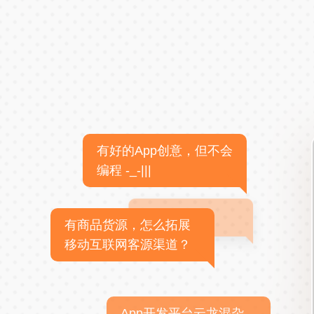
有好的App创意，但不会
编程 -_-|||
有商品货源，怎么拓展
移动互联网客源渠道？
App开发平台云龙混杂，