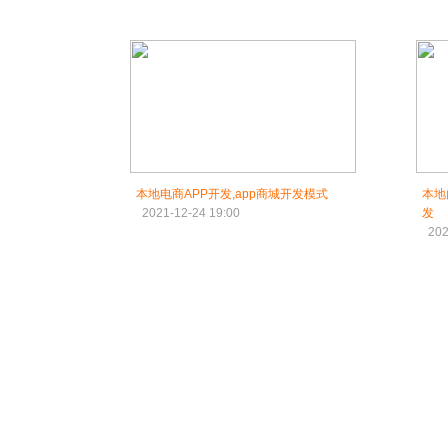
本地电商APP开发,app商城开发模式
本地
2021-12-24 19:00
发
202