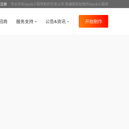
注册
专业手机App&小程序制作开发公司,免编程轻松制作App&小程序
招商
服务支持
公告&资讯
开始制作