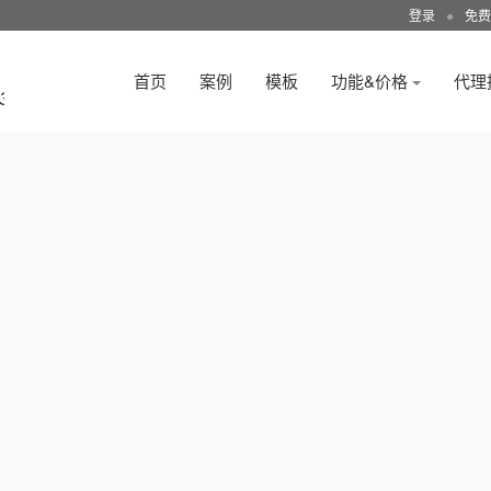
登录
●
免费
首页
案例
模板
功能&价格
代理
3