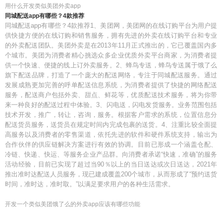
用什么开发类似美团外卖app
同城配送app有哪些？4款推荐
同城配送app有哪些？4款推荐1、美团网，美团网的在线订购平台为用户提
供快捷方便的在线订购和销售服务，拥有先进的外卖在线订购平台和专业
的外卖配送团队。美团外卖是在2013年11月正式推出的，它已覆盖国内多
个城市。美团为消费者精心挑选众多企业优质外卖平台商家，为消费者提
供一个快速、便捷的线上订外卖服务。2、蜂鸟专送，蜂鸟专送属于饿了么
旗下配送品牌，打造了一个庞大的配送网络，专注于同城配送服务。通过
发展成熟更加完善的呼单配送信息系统，为消费者提供了快捷的网络配送
服务，配送商户包括外卖、甜点、鲜花等，优质配送技术服务，将为你带
来一种良好的配送过程中体验。3、闪电送，闪电发货服务。业务范围包括
技术开发，推广，转让，咨询，服务。根据客户需求的系统，位置信息分
配送货员服务，送货员在规定时间内完成包裹的送货。4、注重比较全面提
高服务以及消费者的零售渠道，依托先进的软件和硬件系统支持，输出为
合作伙伴的供应链解决方案进行有效的协调。目前已形成一个涵盖仓配、
冷链、快递、快运、等服务企业产品群。向消费者承诺“快速，准确”的服务
活动经验，目前已实现了超过当90％以上的当日送达或次日送达，2021年
推出准时达配送人员服务，现已建成覆盖200个城市，从而形成了“预约送货
时间，准时达，准时取。”以满足要求用户的各种生活需求。
开发一个类似美团饿了么的外卖app应该有哪些功能