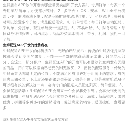
生鲜超市APP软件开发有哪些常见功能和开发方案1、专用订单：每家一个
专用菜品清单，方便需求统计。2、多平台：iOS，安卓，Web全平台覆
盖，便于随时随地下单，配送商随时随地管理订单。3、价格管理：每种食
材可以设置多个价格，满足配送需求。4、订单管理：每日订单自动汇总，
采购单、分拣单、配送单统统一键搞定。5、不易出错。6、财务管理：每
日财务详情报表，日均流水，商品种类流水明细，营收、利润、损耗一目
了然。
生鲜配送APP开发的优势所在
生鲜配送APP开发的优势所在1、无限的产品展示：传统的生鲜店还是蔬菜
摊都会受到空间的限制，不能一一全部的把商品展示出来，只能展示部
分，会流失一部分客户，生鲜配送APP的开发可以有足够的空间发布无限
的商品，用户可以根据自己想要的浏览购买。2、便捷的配送服务：传统的
生鲜蔬菜店都是固定的位置，不能满足所有用户对于距离上的需求，有的
距离三四公里，下班后还要跑很远去买菜，很是不便，但是生鲜配送APP
可以很有效的解决这一点，会有专门的配送人员配送到家，简单便捷。3、
会员优惠活动：生鲜配送APP会建立一个会员积分系统，会享受到更高的
优惠折扣，生鲜配送APP也会经常举办各种活动，满减，新品特惠，限时
优惠，拼团等多种多样的营销活动，促进商家的销售，返回搜狐，查看更
多
浅析生鲜配送APP开发市场现状及开发方案