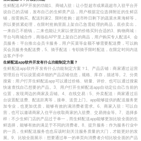
生鲜配送APP开发的功能1、商铺入驻：让小型超市或果蔬超市入驻平台开
设自己的店铺，发布自己的生鲜类产品，用户根据定位选择附近的生鲜店
铺，按需购买。配送到家2、限时抢购：超市昨日剩下的蔬菜水果海鲜等，
所以要抓紧处理，在限时抢购里面上架自己急需处理的商品，底价卖出，
一来自己不赔钱，二来也能让大家以便宜的价格买到合适的3、购物商城：
平台与商城合作，商场在APP里上架自己的商品，用户购买专人配送4、会
员服务：平台推出会员卡服务，用户买菜等金额不够需要配送费，可以购
买会员服务免配送费，5、骑手配送：专职骑手限时配送，在限定时间内送
达客户手中
生鲜配送app软件开发有什么功能制定方案？
生鲜配送app软件开发有什么功能制定方案？1、产品店铺：商家通过运营
管理后台可以设置成详细的产品店铺信息，规格、库存，描述等。2、分类
搜索：用户打开生鲜配送app可以通过价格、销量、评价、也可以通过搜索
快速查找自己想要的产品。3、用户打开生鲜配送app自动定位自己当前的
位置，发现周边的商家及店铺。4、在线交易：5、外卖配送：商家通过后
台设置配送费、配送距离等，接单、送货上门。app能够提供的配送服务更
加专业，也更加优质，能够有效的满消费者需求。6、商家入驻：可以自
营，也可以邀请商家入住平台收取商家的入驻费、交易佣金等。7、选择多
样：不少生鲜门店的产品过于单一，而生鲜配送app能够更加比较全面的生
鲜选择，能够有效的满足于不同的消费者。8、提升服务：作为服务行业中
的一员，生鲜配送服务也也应该时刻关注服务质量的大门，才能更好的发
展。9、比较全面展示：想要通过单一的单页向消费者介绍比较全面的产品