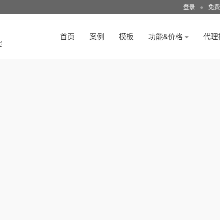
登录
●
免费
首页
案例
模板
功能&价格
代理
3