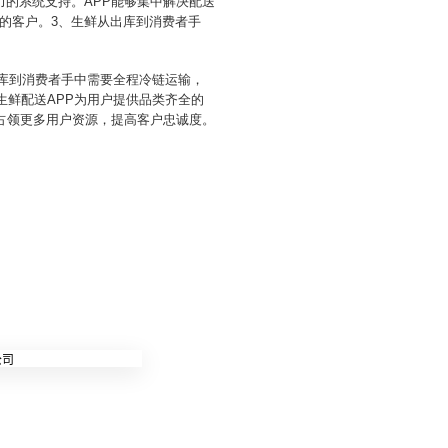
力的系统支持。APP能够集中解决配送
的客户。3、生鲜从出库到消费者手
出库到消费者手中需要全程冷链运输，
生鲜配送APP为用户提供品类齐全的
占领更多用户资源，提高客户忠诚度。