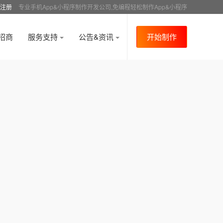
注册
专业手机App&小程序制作开发公司,免编程轻松制作App&小程序
招商
服务支持
公告&资讯
开始制作