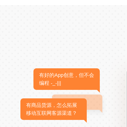
有好的App创意，但不会
编程 -_-|||
有商品货源，怎么拓展
移动互联网客源渠道？