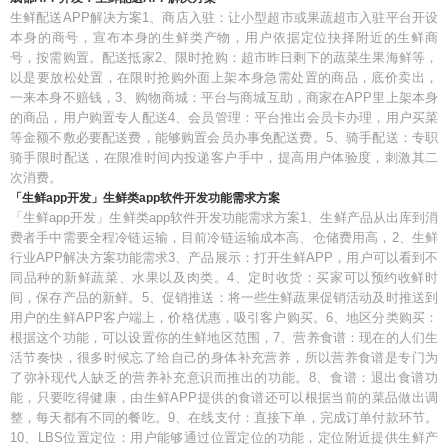
生鲜配送APP解决方案1、商店入驻：让小型超市或果蔬超市入驻平台开设
本身的商号，宣布本身的生鲜类产物，用户依据定位抉择附近的生鲜商
号，按需购置。配送抵家2、限时抢购：超市昨日剩下的蔬菜生果海鲜等，
以是要放松处置，在限时抢购外面上架本身急需处置的商品，底价卖出，
一来本身不赔钱，3、购物商城：平台与商城互助，商家在APP里上架本身
的商品，用户购置专人配送4、会员管理：平台推出会员卡办理，用户买菜
等金额不敷必要配送费，能够购置会员办事免配送费。5、骑手配送：专职
骑手限时配送，在限准时间内投递客户手中，提高用户体验度，刺激其二
次消费。
「生鲜app开发」生鲜类app软件开发功能需求方案
「生鲜app开发」生鲜类app软件开发功能需求方案1、生鲜产品从出库到消
费者手中需要全程冷链运输，目前冷链运输成本高、仓储费用高，2、生鲜
行业APP解决方案功能需求3、产品展示：打开生鲜APP，用户可以看到不
同品种的新鲜蔬菜、水果以及肉类。4、定时收货：买家可以预约收鲜时
间，保存产品的新鲜。5、促销推送：将一些生鲜蔬果促销活动及时推送到
用户的生鲜APP客户端上，价格优惠，吸引客户购买。6、地区分类购买：
根据这个功能，可以设置你的生鲜地区范围，7、营养食谱：现在的人们生
活节奏快，很多时候忘了给自己的身体补充营养，所以营养食谱是专门为
了弥补现代人缺乏的营养补充意识而推出的功能。8、食谱：退出食谱功
能，只要吃得健康，由生鲜APP提供的食谱还可以根据当前的菜品做出调
整，每天都有不同的餐吃。9、在线支付：直接下单，完成订单付款环节。
10、LBS位置定位：用户能够通过位置定位的功能，定位附近提供生鲜产