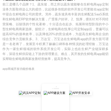
前三是哪几个品牌？1、蔬东坡，而之所以蔬东坡能够在生鲜电商app定制
业务方面取得这么大的成功，比起很多传统的软件开发公司更能在app定制
中迎合生鲜电商公司的需求。另外，蔬东坡具有丰富的生鲜配送SaaS系统
和生鲜电商ERP软件解决方案，广受客户好评。2、悦厚，擅长针对不同经
营策略、以较强的个性化著称，十分适合在起步、拓展和转型阶段的中小
型生鲜电商商家选择。据统计，生鲜电商在悦厚公司定制app后，普遍可以
提高60%的接单效率，以及降低20%的营业成本，为提高生鲜电商企业的
综合竞争力贡献良多。3、万达宝，万宝达在生鲜电商app的开发方面可谓
是一名老将了，发展至今积累了赫赫口碑和各种情况的处理经验，万宝达
作为一家生鲜领域的软件系统开发公司，实际上也在生鲜产业链深耕多
年，深谙生鲜供应链上下游的管理要点、难点，其开发的生鲜电商app能切
实帮助生鲜电商商家改善经营效率，提高竞争力。
app商城开发功能价格表