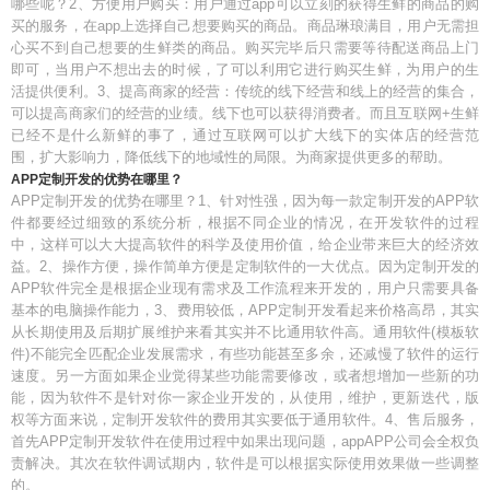
哪些呢？2、方便用户购买：用户通过app可以立刻的获得生鲜的商品的购
买的服务，在app上选择自己想要购买的商品。商品琳琅满目，用户无需担
心买不到自己想要的生鲜类的商品。购买完毕后只需要等待配送商品上门
即可，当用户不想出去的时候，了可以利用它进行购买生鲜，为用户的生
活提供便利。3、提高商家的经营：传统的线下经营和线上的经营的集合，
可以提高商家们的经营的业绩。线下也可以获得消费者。而且互联网+生鲜
已经不是什么新鲜的事了，通过互联网可以扩大线下的实体店的经营范
围，扩大影响力，降低线下的地域性的局限。为商家提供更多的帮助。
APP定制开发的优势在哪里？
APP定制开发的优势在哪里？1、针对性强，因为每一款定制开发的APP软
件都要经过细致的系统分析，根据不同企业的情况，在开发软件的过程
中，这样可以大大提高软件的科学及使用价值，给企业带来巨大的经济效
益。2、操作方便，操作简单方便是定制软件的一大优点。因为定制开发的
APP软件完全是根据企业现有需求及工作流程来开发的，用户只需要具备
基本的电脑操作能力，3、费用较低，APP定制开发看起来价格高昂，其实
从长期使用及后期扩展维护来看其实并不比通用软件高。通用软件(模板软
件)不能完全匹配企业发展需求，有些功能甚至多余，还减慢了软件的运行
速度。另一方面如果企业觉得某些功能需要修改，或者想增加一些新的功
能，因为软件不是针对你一家企业开发的，从使用，维护，更新迭代，版
权等方面来说，定制开发软件的费用其实要低于通用软件。4、售后服务，
首先APP定制开发软件在使用过程中如果出现问题，appAPP公司会全权负
责解决。其次在软件调试期内，软件是可以根据实际使用效果做一些调整
的。