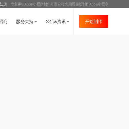
注册
专业手机App&小程序制作开发公司,免编程轻松制作App&小程序
招商
服务支持
公告&资讯
开始制作