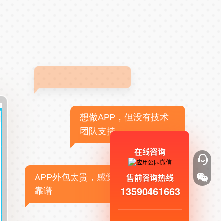
想做APP，但没有技术
团队支持
在线咨询
售前咨询热线
APP外包太贵，感觉不
13590461663
靠谱