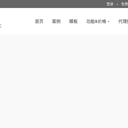
登录
●
免费
首页
案例
模板
功能&价格
代理
3