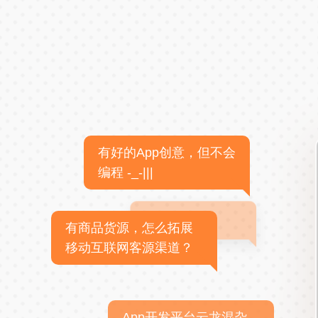
有好的App创意，但不会
编程 -_-|||
有商品货源，怎么拓展
移动互联网客源渠道？
App开发平台云龙混杂，