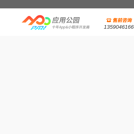
1359046166