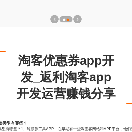
淘客优惠券app开
发_返利淘客app
开发运营赚钱分享
发类型有哪些？
类型有哪些？1、纯领券工具APP，在早期有一些淘宝客网站和APP平台，他