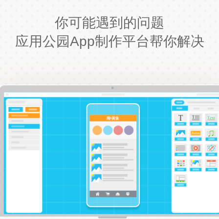
你可能遇到的问题
应用公园App制作平台帮你解决