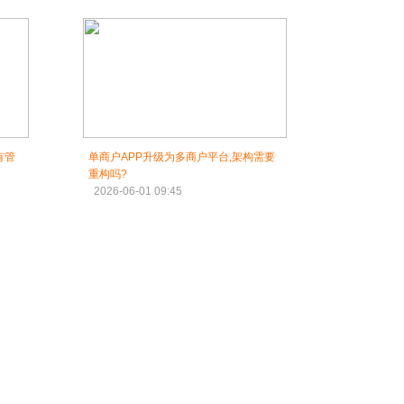
有管
单商户APP升级为多商户平台,架构需要
重构吗?
2026-06-01 09:45