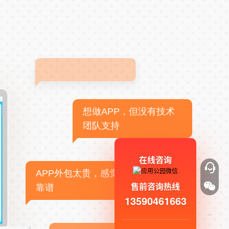
想做APP，但没有技术
团队支持
在线咨询
APP外包太贵，感觉不
售前咨询热线
靠谱
13590461663