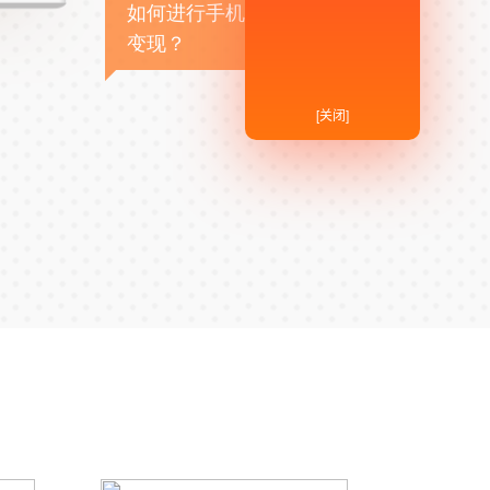
如何进行手机APP商业
变现？
[关闭]