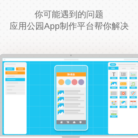
你可能遇到的问题
应用公园App制作平台帮你解决