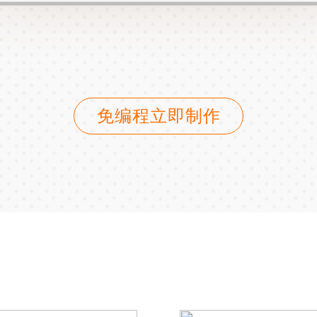
免编程立即制作