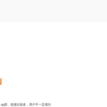
，qq群、链接比较多，用户不一定感兴