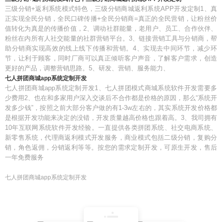
三级分销+返利系统模式特色，三级分销商城返利系统APP开发定制1、真
正实现全民分销，全民口碑传播+全民分销商=真正的全民营销，让粉丝价
值转化为真是的传播价值，2、调动社群能量，老用户、员工、合作伙伴、
粉丝在内所有人社交能量的社群营销平台。3、链接营销工具与分销商，帮
助分销商实现高效的线上线下传播和营销。4、实现去中间环节，减少环
节，让利于顾客，同时厂商可以真正倾听客户声音，了解客户需求，创造
更好的产品，调整营销思路。5、研发、营销、服务能力、
七人拼团商城app系统定制开发
七人拼团商城app系统定制开发1、七人拼团模式商城系统软件开发需要多
少费用2、也在和多家用户深入交谈后不合作都是价格的原因，那么“系统开
发多少钱”，按照之前大部分客户做的有1-3w左右的，其实系统开发价格都
是根据开发功能来决定的没错，开发质量越高价格也跟着高。3、我司拥有
10年互联网系统软件开发经验。一直提供各类拼团系统、社交电商系统、
新零售系统，代理商返利模式开发服务，商业模式包括二级分销，复购分
销，角色返佣，分销返利等等。按您的需求定制开发，可原生开发，售后
一年免费服务
七人拼团商城app系统定制开发