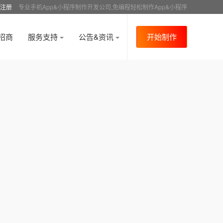
注册
专业手机App&小程序制作开发公司,免编程轻松制作App&小程序
招商
服务支持
公告&资讯
开始制作