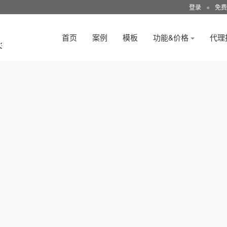
登录
●
免费
首页
案例
模板
功能&价格
代理
3