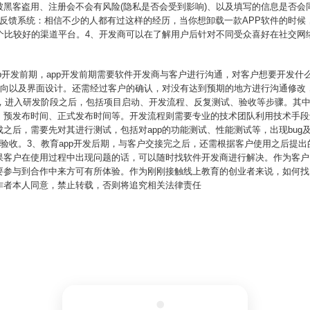
被黑客盗用、注册会不会有风险(隐私是否会受到影响)、以及填写的信息是否会
时反馈系统：相信不少的人都有过这样的经历，当你想卸载一款APP软件的时候
一个比较好的渠道平台。4、开发商可以在了解用户后针对不同受众喜好在社交网
app开发前期，app开发前期需要软件开发商与客户进行沟通，对客户想要开发
的方向以及界面设计。还需经过客户的确认，对没有达到预期的地方进行沟通修改
期，进入研发阶段之后，包括项目启动、开发流程、反复测试、验收等步骤。其
、预发布时间、正式发布时间等。开发流程则需要专业的技术团队利用技术手段
之后，需要先对其进行测试，包括对app的功能测试、性能测试等，出现bug
行验收。3、教育app开发后期，与客户交接完之后，还需根据客户使用之后提
果客户在使用过程中出现问题的话，可以随时找软件开发商进行解决。作为客户
要参与到合作中来方可有所体验。作为刚刚接触线上教育的创业者来说，如何找
作者本人同意，禁止转载，否则将追究相关法律责任