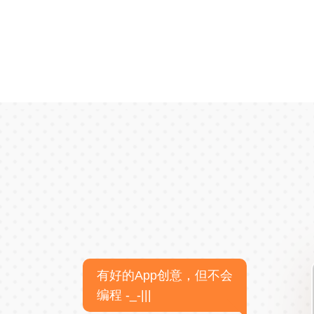
有好的App创意，但不会
编程 -_-|||