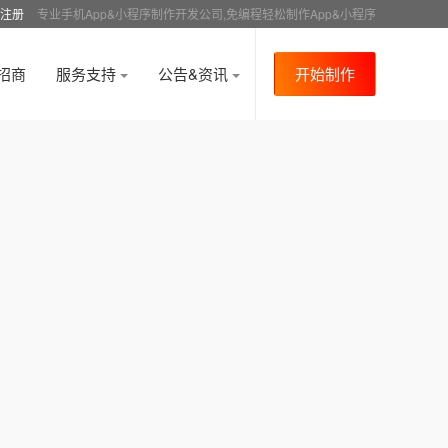
注册
专业手机App&小程序制作开发公司,免编程轻松制作App&小程序
招商
服务支持
公告&资讯
开始制作