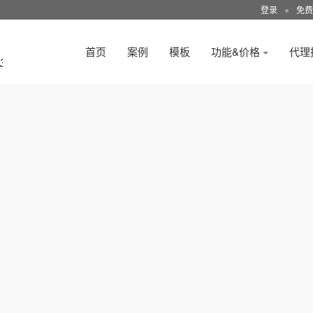
登录
●
免费
首页
案例
模板
功能&价格
代理
3