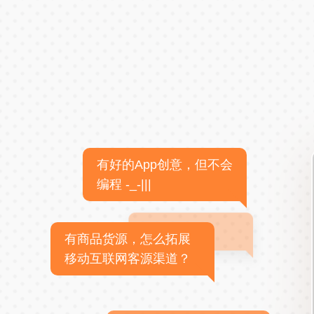
有好的App创意，但不会
编程 -_-|||
有商品货源，怎么拓展
移动互联网客源渠道？