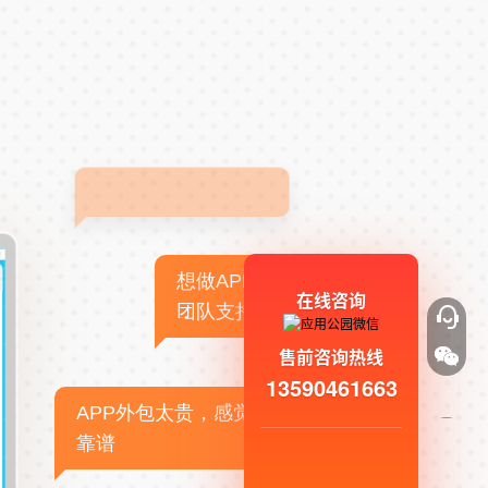
想做APP，但没有技术
在线咨询
团队支持
售前咨询热线
13590461663
APP外包太贵，感觉不
靠谱